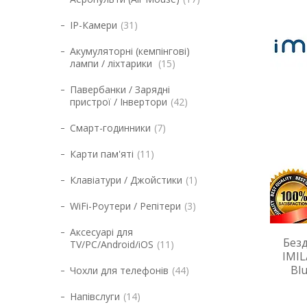
IP-Камери
31
Акумуляторні (кемпінгові)
лампи / ліхтарики
15
Павербанки / Зарядні
пристрої / Інвертори
42
Смарт-годинники
7
Карти пам'яті
11
Клавіатури / Джойстики
1
WiFi-Роутери / Репітери
3
Аксесуарі для
Без
TV/PC/Android/iOS
11
IMIL
Bl
Чохли для телефонів
44
Напівслуги
14