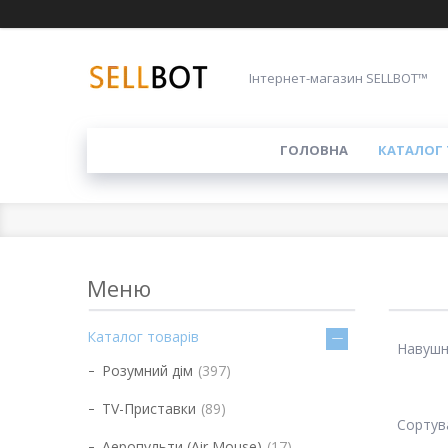
Інтернет-магазин SELLBOT™
ГОЛОВНА
КАТАЛОГ 
Каталог товарів
Навушн
Розумний дім
397
TV-Приставки
89
Аеропульти (Air Mouse)
17