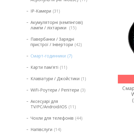
IP-Камери
31
Акумуляторні (кемпінгові)
лампи / ліхтарики
15
Павербанки / Зарядні
пристрої / Інвертори
42
Смарт-годинники
7
Карти пам'яті
11
Клавіатури / Джойстики
1
Смар
WiFi-Роутери / Репітери
3
W
Аксесуарі для
TV/PC/Android/iOS
11
Чохли для телефонів
44
Напівслуги
14