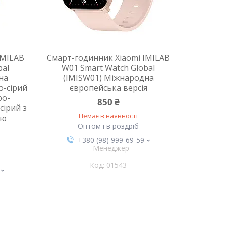
IMILAB
Смарт-годинник Xiaomi IMILAB
bal
W01 Smart Watch Global
на
(IMISW01) Міжнародна
о-сірий
європейська версія
ро-
850 ₴
сірий з
Немає в наявності
ою
Оптом і в роздріб
+380 (98) 999-69-59
Менеджер
01543