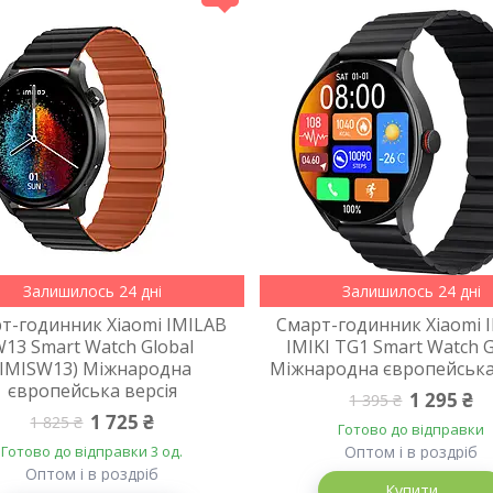
Залишилось 24 дні
Залишилось 24 дні
т-годинник Xiaomi IMILAB
Смарт-годинник Xiaomi 
13 Smart Watch Global
IMIKI TG1 Smart Watch G
(IMISW13) Міжнародна
Міжнародна європейська
європейська версія
1 295 ₴
1 395 ₴
1 725 ₴
1 825 ₴
Готово до відправки
Готово до відправки 3 од.
Оптом і в роздріб
Оптом і в роздріб
Купити