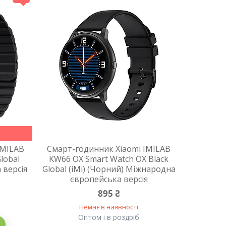
IMILAB
Смарт-годинник Xiaomi IMILAB
lobal
KW66 OX Smart Watch OX Black
 версія
Global (iMi) (Чорний) Міжнародна
європейська версія
895 ₴
Немає в наявності
Оптом і в роздріб