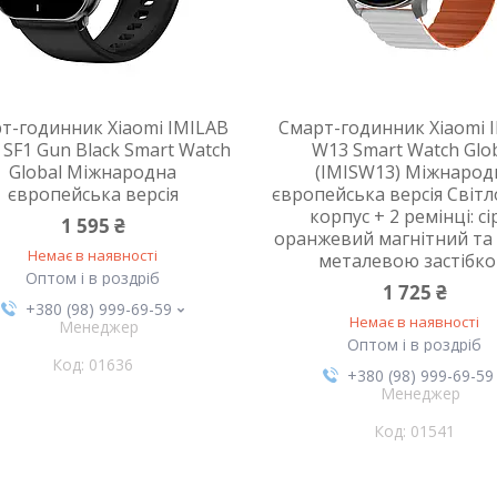
т-годинник Xiaomi IMILAB
Смарт-годинник Xiaomi 
 SF1 Gun Black Smart Watch
W13 Smart Watch Glo
Global Міжнародна
(IMISW13) Міжнарод
європейська версія
європейська версія Світл
корпус + 2 ремінці: сі
1 595 ₴
оранжевий магнітний та 
Немає в наявності
металевою застібк
Оптом і в роздріб
1 725 ₴
+380 (98) 999-69-59
Немає в наявності
Менеджер
Оптом і в роздріб
01636
+380 (98) 999-69-59
Менеджер
01541