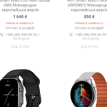
Smart Watch for Men Global
W01 Smart Watch Glo
(iMi) Міжнародна
(IMISW01) Міжнарод
європейська версія
європейська версі
1 640 ₴
850 ₴
Немає в наявності
Немає в наявності
Оптом і в роздріб
Оптом і в роздріб
+380 (98) 999-69-59
+380 (98) 999-69-59
Менеджер
Менеджер
01256
01542