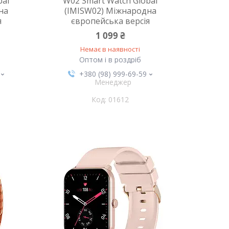
bal
W02 Smart Watch Global
на
(IMISW02) Міжнародна
я
європейська версія
1 099 ₴
Немає в наявності
Оптом і в роздріб
+380 (98) 999-69-59
Менеджер
01612