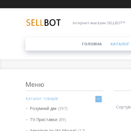
Інтернет-магазин SELLBOT™
ГОЛОВНА
КАТАЛОГ 
Каталог товарів
Розумний дім
397
TV-Приставки
89
Аеропульти (Air Mouse)
17