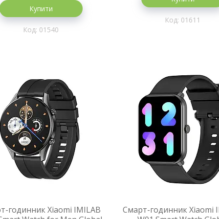
Купити
01611
01540
т-годинник Xiaomi IMILAB
Смарт-годинник Xiaomi 