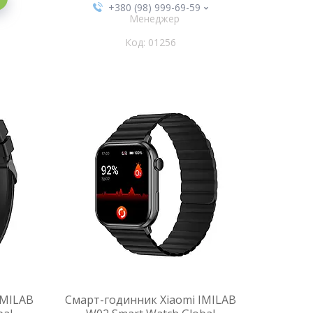
+380 (98) 999-69-59
Менеджер
01256
IMILAB
Смарт-годинник Xiaomi IMILAB