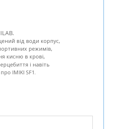
ILAB.
ний від води корпус,
спортивних режимів,
 кисню в крові,
ерцебиття і навіть
про IMIKI SF1.