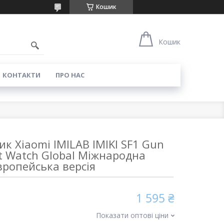
Кошик
0
Кошик
КОНТАКТИ
ПРО НАС
к Xiaomi IMILAB IMIKI SF1 Gun
t Watch Global Міжнародна
вропейська версія
1 595 ₴
Показати оптові ціни