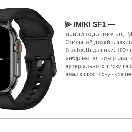
⫸ IMIKI SF1 —
новий годинник від IM
Стильний дизайн, захище
Bluetooth-дзвінки, 100 
вибір меню, вимірювання
артеріального тиску та с
аналіз якості сну - усе це 