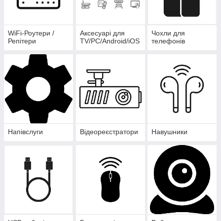
WiFi-Роутери /
Аксесуарі для
Чохли для
Репітери
TV/PC/Android/iOS
телефонів
Напівслуги
Відеореєстратори
Навушники