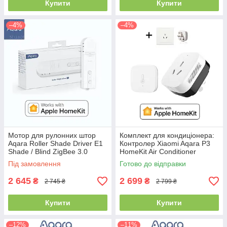
Купити
Купити
–4%
–4%
Мотор для рулонних штор
Комплект для кондиціонера:
Aqara Roller Shade Driver E1
Контролер Xiaomi Aqara P3
Shade / Blind ZigBee 3.0
HomeKit Air Conditioner
HomeKit (ZNJLBL01LM / RSD-
Controller KTBL12LM Розетка-
Під замовлення
Готово до відправки
M01)
шлюз
2 645
2 699
₴
₴
2 745 ₴
2 799 ₴
Купити
Купити
–12%
–11%