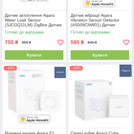
Датчик затоплення Aqara
Датчик вібрації Aqara
Water Leak Sensor
Vibration Sensor Detector
(SJCGQ11LM) ZigBee Датчик
(AS009CNW01) Датчик
протікання води Apple
вибрации Apple HomeKit
Готово до відправки
Готово до відправки
HomeKit
755
595
₴
₴
855 ₴
645 ₴
Купити
Купити
–14%
–14%
Розумна кнопка Aqara E1
Смарт кубик Aqara Cube