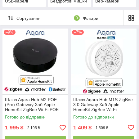
USB-кабелі
Бездротові мишки
Веб-камери
Сортування
0
Фільтри
–9%
–7%
Шлюз Aqara Hub M2 POE
Шлюз Aqara Hub M1S ZigBee
(Pro) Gateway Хаб Apple
3.0 Gateway Хаб Apple
HomeKit ZigBee Wi-Fi POE
HomeKit ZigBee Wi-Fi
(ZHWG19LM)
(ZHWG20LM/ZHWG15LM)
Готово до відправки
Готово до відправки
1 995
1 409
₴
₴
2 195 ₴
1 509 ₴