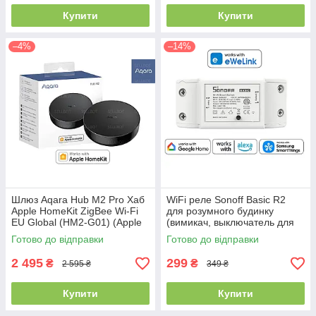
Купити
Купити
–4%
–14%
Шлюз Aqara Hub M2 Pro Хаб
WiFi реле Sonoff Basic R2
Apple HomeKit ZigBee Wi-Fi
для розумного будинку
EU Global (HM2-G01) (Apple
(вимикач, выключатель для
HomeKit, Google Assistant)
умного дома, eWeLink)
Готово до відправки
Готово до відправки
2 495
299
₴
₴
2 595 ₴
349 ₴
Купити
Купити