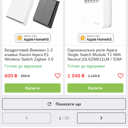
Бездротовий Вимикач 1-2
Одноканальнe реле Aqara
клавіші Xiaomi Aqara E1
Single Switch Module T1 With
Wireless Switch Zigbee 3.0
Neutral (DLKZMK11LM / SSM-
Apple HomeKit
U01) HomeKit з нульовою
Готово до відправки
Готово до відправки
лінією
600
1 049
₴
₴
650 ₴
1 149 ₴
Купити
Купити
Показати ще
1
/ 39