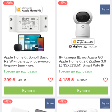
–20%
–5%
Apple HomeKit Sonoff Basic
IP-Камера Шлюз Aqara G3
R2 WiFi реле для розумного
Apple HomeKit 2K ZigBee 3.0
будинку (вимикач,
(ZNSXJ13LM) Smart WiFi IP
выключатель для умного
Camera
Готово до відправки
Готово до відправки
дома, eWeLink)
399
4 185
₴
₴
499 ₴
4 385 ₴
Купити
Купити
–8%
–9%