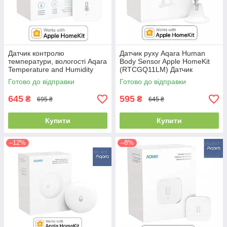
Датчик контролю
Датчик руху Aqara Human
температури, вологості Aqara
Body Sensor Apple HomeKit
Temperature and Humidity
(RTCGQ11LM) Датчик
Sensor (WSDCGQ11LM)
движения
Готово до відправки
Готово до відправки
HomeKit
645
595
₴
₴
695 ₴
645 ₴
Купити
Купити
–12%
–8%