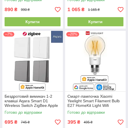
890
1 065
₴
₴
990 ₴
1 165 ₴
Купити
Купити
–7%
–20%
Бездротовий вимикач 1-2
Смарт-лампочка Xiaomi
клавіші Aqara Smart D1
Yeelight Smart Filament Bulb
Wireless Switch ZigBee Apple
E27 HomeKit Light Wifi
HomeKit
Светодиодная
Готово до відправки
Готово до відправки
(YLDP12YL/YLDP1201EU)
695
395
₴
₴
745 ₴
495 ₴