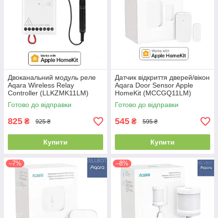
Двоканальний модуль реле
Датчик відкриття дверей/вікон
Aqara Wireless Relay
Aqara Door Sensor Apple
Controller (LLKZMK11LM)
HomeKit (MCCGQ11LM)
Контролер Apple HomeKit
Готово до відправки
Готово до відправки
825
545
₴
₴
925 ₴
595 ₴
Купити
Купити
–7%
–8%