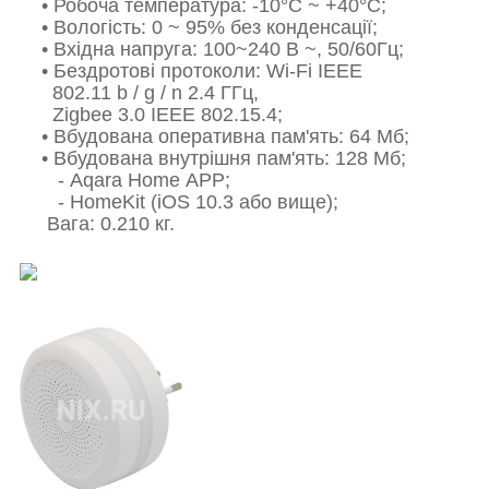
•
Робоча температура: -10°C ~ +40°C;
•
Вологість: 0 ~ 95% без конденсації;
•
Вхідна напруга: 100~240 В ~, 50/60Гц;
•
Бездротові протоколи: Wi-Fi IEEE
802.11 b / g / n 2.4 ГГц,
Zigbee 3.0 IEEE 802.15.4;
•
Вбудована оперативна пам'ять: 64 Мб;
•
Вбудована внутрішня пам'ять: 128 Мб;
-
Aqara
Home APP;
-
HomeKit (iOS 10.3 або вище);
Вага: 0.210 кг.