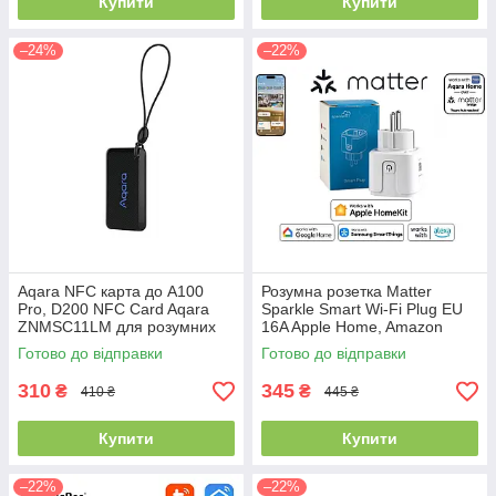
Купити
Купити
–24%
–22%
Aqara NFC карта до A100
Розумна розетка Matter
Pro, D200 NFC Card Aqara
Sparkle Smart Wi-Fi Plug EU
ZNMSC11LM для розумних
16A Apple Home, Amazon
дверних замків Aqara A100
Alexa, Google Home (XH-
Готово до відправки
Готово до відправки
pro та D200
MW2P)
310
345
₴
₴
410 ₴
445 ₴
Купити
Купити
–22%
–22%