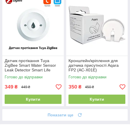
Датчик протікання Tuya
Кронштейн/кріплення для
ZigBee Smart Water Sensor
датчика присутності Aqara
Leak Detector Smart Life
FP2 (AC-X01E)
Готово до відправки
Готово до відправки
349
350
₴
₴
449 ₴
450 ₴
Купити
Купити
Показати ще