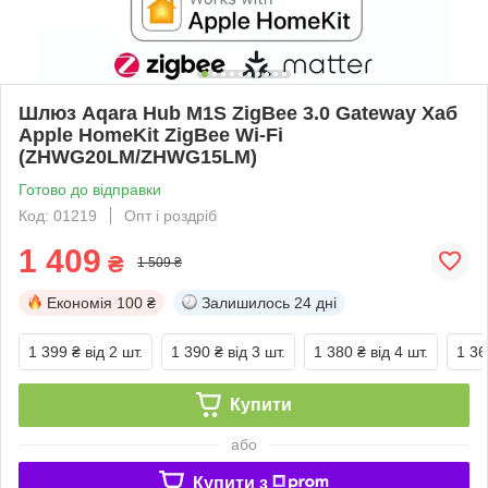
Шлюз Aqara Hub M1S ZigBee 3.0 Gateway Хаб
Apple HomeKit ZigBee Wi-Fi
(ZHWG20LM/ZHWG15LM)
Готово до відправки
Код: 01219
Опт і роздріб
1 409
₴
1 509 ₴
Економія
100 ₴
Залишилось
24 дні
1 399 ₴
від 2 шт.
1 390 ₴
від 3 шт.
1 380 ₴
від 4 шт.
1 36
Купити
або
Купити з