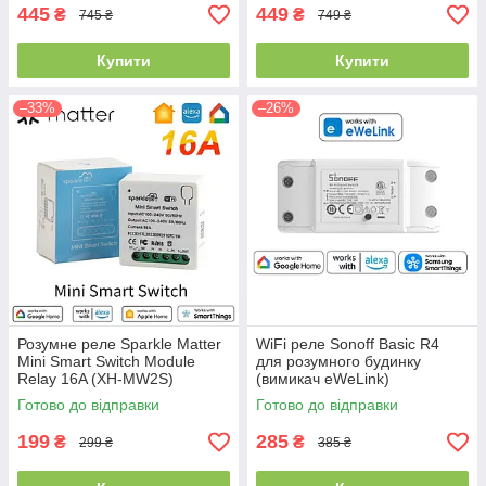
445
449
₴
₴
745 ₴
749 ₴
Купити
Купити
–33%
–26%
Розумне реле Sparkle Matter
WiFi реле Sonoff Basic R4
Mini Smart Switch Module
для розумного будинку
Relay 16A (XH-MW2S)
(вимикач eWeLink)
Готово до відправки
Готово до відправки
199
285
₴
₴
299 ₴
385 ₴