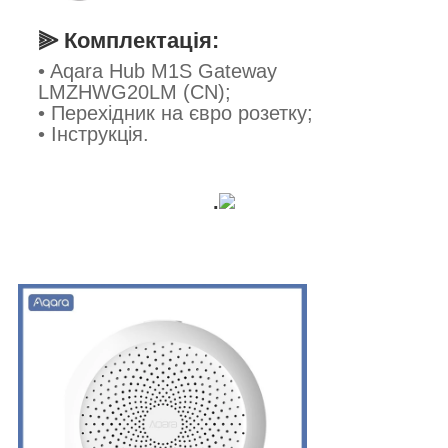
⫸ Комплектація:
• Aqara Hub M1S Gateway
LMZHWG20LM (CN);
•
Перехідник на євро розетку;
• Інструкція.
.