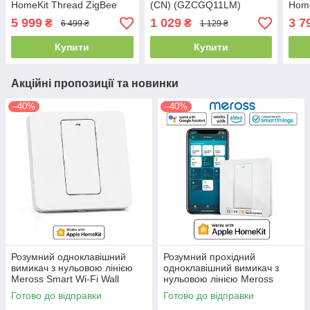
HomeKit Thread ZigBee
(CN) (GZCGQ11LM)​
Home
Matter Wi-Fi POE
Датчик освещенности
Matt
5 999
1 029
3 7
₴
₴
6 499 ₴
1 129 ₴
(ZHWG24LM)
Glob
Купити
Купити
Акційні пропозиції та новинки
–40%
–40%
Розумний одноклавішний
Розумний прохідний
вимикач з нульовою лінією
одноклавішний вимикач з
Meross Smart Wi-Fi Wall
нульовою лінією Meross
Switch EU (MSS510X)
Smart Wi-Fi Wall Switch EU
Готово до відправки
Готово до відправки
(MSS550X)