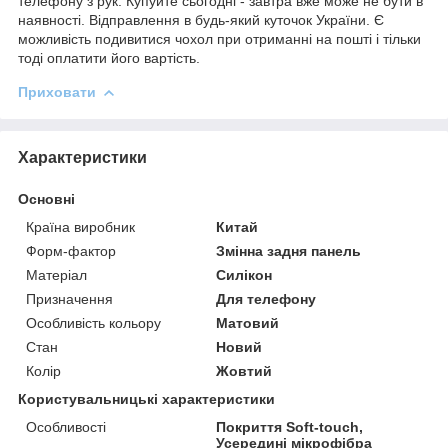
телефону з рук. Купуйте сьогодні - завтра вже може не бути в
наявності. Відправлення в будь-який куточок України. Є
можливість подивитися чохол при отриманні на пошті і тільки
тоді оплатити його вартість.
Приховати
Характеристики
Основні
Країна виробник
Китай
Форм-фактор
Змінна задня панель
Матеріал
Силікон
Призначення
Для телефону
Особливість кольору
Матовий
Стан
Новий
Колір
Жовтий
Користувальницькі характеристики
Особливості
Покриття Soft-touch,
Усередині мікрофібра