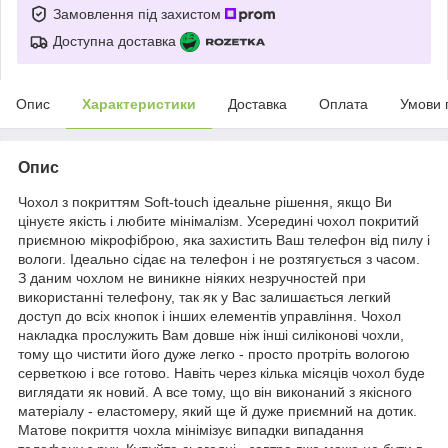
Замовлення під захистом
Доступна доставка
Опис
Характеристики
Доставка
Оплата
Умови 
Опис
Чохол з покриттям Soft-touch ідеальне рішення, якщо Ви
цінуєте якість і любите мінімалізм. Усередині чохол покритий
приємною мікрофіброю, яка захистить Ваш телефон від пилу і
вологи. Ідеально сідає на телефон і не розтягується з часом.
З даним чохлом не виникне ніяких незручностей при
використанні телефону, так як у Вас залишається легкий
доступ до всіх кнопок і інших елементів управління. Чохол
накладка прослужить Вам довше ніж інші силіконові чохли,
тому що чистити його дуже легко - просто протріть вологою
серветкою і все готово. Навіть через кілька місяців чохол буде
виглядати як новий. А все тому, що він виконаний з якісного
матеріалу - еластомеру, який ще й дуже приємний на дотик.
Матове покриття чохла мінімізує випадки випадання