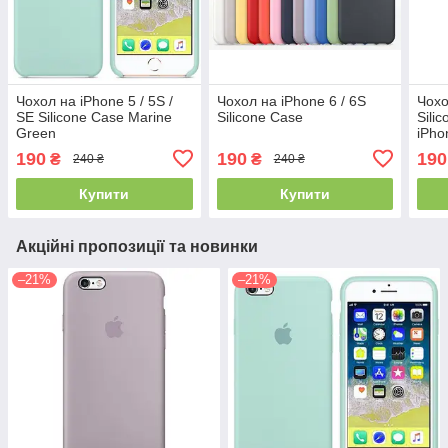
Чохол на iPhone 5 / 5S /
Чохол на iPhone 6 / 6S
Чохо
SE Silicone Case Marine
Silicone Case
Sili
Green
iPho
(32)
190
190
190
₴
₴
240 ₴
240 ₴
Купити
Купити
Акційні пропозиції та новинки
–21%
–21%