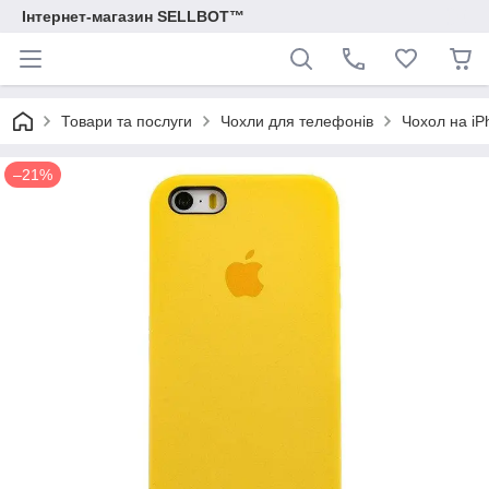
Інтернет-магазин SELLBOT™
Товари та послуги
Чохли для телефонів
Чохол на iPh
–21%