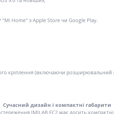
iOS 9.0 та новіших;
Mi Home" з Apple Store чи Google Play.
ного кріплення (включаючи розширювальний г
Сучасний дизайн і компактні габарити
тереження IMILAB EC2 має досить компактні га