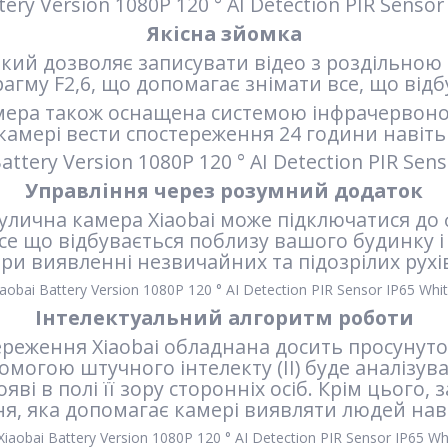
Якісна зйомка
кий дозволяє записувати відео з роздільною 
агму F2,6, що допомагає знімати все, що відб
амера також оснащена системою інфрачервоног
камері вести спостереження 24 години навіть 
Управління через розумний додаток
 вулична камера Xiaobai може підключатися д
се що відбувається поблизу вашого будинку і
ри виявленні незвичайних та підозрілих рухі
Інтелектуальний алгоритм роботи
реження Xiaobai обладнана досить просунут
омогою штучного інтелекту (ІІ) буде аналізув
ві в полі її зору сторонніх осіб. Крім цього,
я, яка допомагає камері виявляти людей наві