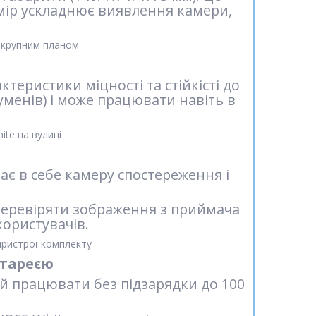
мір ускладнює виявлення камери,
теристики міцності та стійкісті до
руменів) і може працювати навіть в
чає в себе камеру спостереження і
 перевіряти зображення з приймача
користувачів.
атареєю
їй працювати без підзарядки до 100