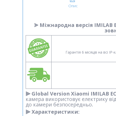
Опис
⪢ Міжнародна версія IMILAB E
зов
Гарантія 6 місяців на всі I
⫸ Global Version Xiaomi IMILAB E
камера використовує електрику від
до камери безпосередньо.
⫸ Характеристики: