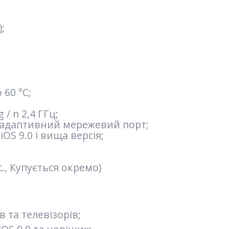
;
 60 °C;
 / n 2,4 ГГц;
M адаптивний мережевий порт;
iOS 9.0 і вища версія;
с., Купується окремо)
 та телевізорів;