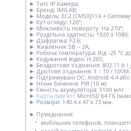
►
Тип: IP Камера;
►
Бренд: IMILAB;
►
Модель: EC2 (CMSXJ11A + Gateway)
►
Кут огляду: 120°;
►
Можливість повороту: На 270°;
►
Роздільна здатність: 1920 х 1080;
►
Діафрагма: F2.6;
►
Живлення: 5В ⎓ 2А;
►
Робоча температура: Від -20 °C до
►
Кодування відео: H.265;
►
Бездротове з'єднання: 802.11 b / g
►
Дротове з'єднання: 1 ↑ 10 / 100
►
Підтримувані ОС: Android 4.4 або 
►
Нічне бачення: PIR (10 м)
►
Ємність акумулятора: 5100 мАг
►
Карта пам'яті
: MicroSD 64 ГБ (мак
►
Розміри: 140.4 х 47 х 73 мм.
►
Приєднання:
мобільних телефонів, планшетів