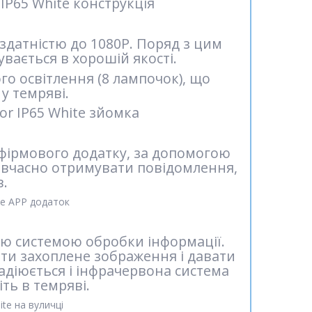
здатністю до 1080P. Поряд з цим
увається в хорошій якості.
о освітлення (8 лампочок), що
у темряві.
о фірмового додатку, за допомогою
 вчасно отримувати повідомлення,
в.
ою системою обробки інформації.
ати захоплене зображення і давати
 задіюється і інфрачервона система
ть в темряві.