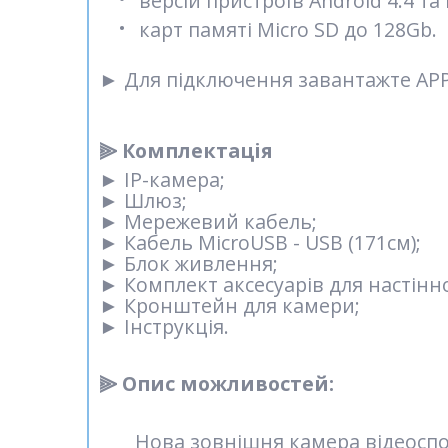
версій пристроїв Android 4.4 та 
карт памяті Micro SD до 128Gb.
►
Для підключення завантажте APP "
⫸ Комплектація
►
IP-камера;
►
Шлюз;
►
Мережевий кабель;
►
Кабель MicroUSB - USB (171см);
►
Блок живлення;
►
Комплект аксесуарів для настін
►
Кронштейн для камери;
►
Інструкція.
⫸ Опис можливостей:
Нова зовнішня камера відеоспос