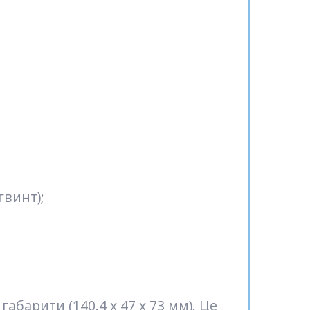
винт);
барити (140.4 х 47 х 73 мм). Це