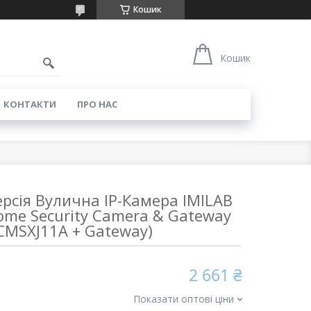
Кошик
0
Кошик
КОНТАКТИ
ПРО НАС
рсія Вулична IP-Камера IMILAB
ome Security Camera & Gateway
CMSXJ11A + Gateway)
2 661 ₴
Показати оптові ціни