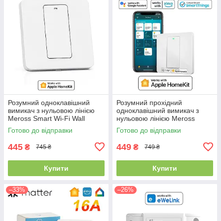
Розумний одноклавішний
Розумний прохідний
вимикач з нульовою лінією
одноклавішний вимикач з
Meross Smart Wi-Fi Wall
нульовою лінією Meross
Switch EU (MSS510X)
Smart Wi-Fi Wall Switch EU
Готово до відправки
Готово до відправки
(MSS550X)
445
449
₴
₴
745 ₴
749 ₴
Купити
Купити
–33%
–26%