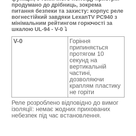
продумано до дрібниць, зокрема
питання безпеки та захисту: корпус реле
вогнестійкий завдяки LexanTV PC940 з
мінімальним рейтингом горючості за
шкалою UL-94 - V-0 ⤵️
V-0
Горіння
припиняється
протягом 10
секунд на
вертикальній
частині,
дозволяючи
краплям пластику
не горіти
Реле розроблено відповідно до вимог
ізоляції: немає жодних прихованих
небезпек під час встановлення.