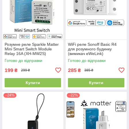
Розумне реле Sparkle Matter
WiFi реле Sonoff Basic R4
Mini Smart Switch Module
для розумного будинку
Relay 16A (XH-MW2S)
(вимикач eWeLink)
Готово до відправки
Готово до відправки
199
285
₴
₴
299 ₴
385 ₴
Купити
Купити
–24%
–22%