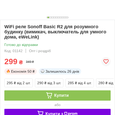
WiFi реле Sonoff Basic R2 для розумного
будинку (вимикач, выключатель для умного
дома, eWeLink)
Готово до відправки
Код: 01142
Опт і роздріб
299
₴
349 ₴
Економія
50 ₴
Залишилось
26 днів
295 ₴
від 2 шт.
290 ₴
від 3 шт.
285 ₴
від 4 шт.
280 ₴
від 
Купити
або
Купити з