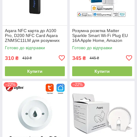
Aqara NFC карта до A100
Розумна розетка Matter
Pro, D200 NFC Card Aqara
Sparkle Smart Wi-Fi Plug EU
ZNMSC11LM для розумних
16A Apple Home, Amazon
дверних замків Aqara A100
Alexa, Google Home (XH-
Готово до відправки
Готово до відправки
pro та D200
MW2P)
310
345
₴
₴
410 ₴
445 ₴
Купити
Купити
–22%
–22%