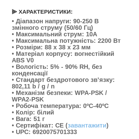
⫸ ХАРАКТЕРИСТИКИ:
• Діапазон напруги: 90-250 В
змінного струму (50/60 Гц)
•
Максимальний струм: 10А
•
Максимальна потужність: 2200 Вт
•
Розміри: 88 х 38 х 23 мм
•
Матеріал корпусу: вогнестійкий
ABS V0
•
Вологість: 5% - 90% RH, без
конденсації
•
Стандарт бездротового зв’язку:
802,11 b / g / n
•
Механізм безпеки: WPA-PSK /
WPA2-PSK
•
Робоча температура: 0ºC-40ºC
•
Колір: білий
•
Вага: 51 г
•
Сертифікат: CE (
завантажити
)
•
UPC: 6920075701333