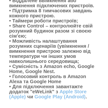
•
Віддалене ввімкнення або
вимкнення підключених пристроїв.
•
Підтримка 8 тимчасових завдань
кожного пристрою.
•
Таймери роботи пристроїв;
•
Share Control – контролюйте свій
розумний будинок разом зі своєю
сім'єю;
•
Можливість налаштування
розумних сценаріїв (увімкнення /
вимкнення пристрою залежно від
температури чи інших умов
навколишнього середовища;
•
Сумісність з Amazon echо, Google
Home, Google Nest.
• Голосовий контроль в Amazon
Alexa та Google Home
• Для підключення завантажте
додаток "eWeLink" з
Apple Store
(Apple)
чи
Google Play (Android)
.