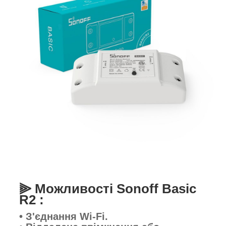
⫸ Можливості Sonoff Basic
R2 :
• З'єднання Wi-Fi.