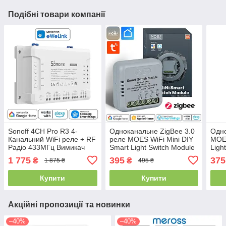
Подібні товари компанії
Sonoff 4CH Pro R3 4-
Одноканальне ZigBee 3.0
Одно
Канальний WiFi реле + RF
реле MOES WiFi Mini DIY
MOES
Радіо 433МГц Вимикач
Smart Light Switch Module
Ligh
для розумного будинку
Relay 10A (ZM-104-M)
10A
1 775
395
375
₴
₴
1 875 ₴
495 ₴
eWeLink (4CHPRO)
Купити
Купити
Акційні пропозиції та новинки
–40%
–40%