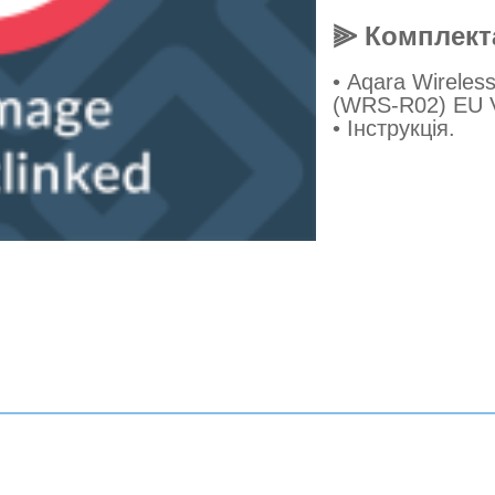
⫸ Комплект
• Aqara Wireles
(WRS-R02) EU V
• Інструкція.