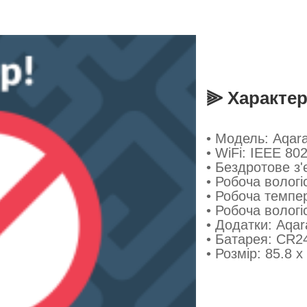
⫸ Характе
• Модель: Aqar
•
WіFі: IEEE 802.
•
Бездротове з'
•
Робоча вологіс
• Робоча темпе
• Робоча вологі
• Додатки: Aqa
• Батарея: CR2
•
Розмір: 85.8 x