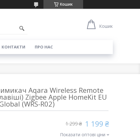
Кошик
0
Кошик
КОНТАКТИ
ПРО НАС
имикач Aqara Wireless Remote
клавіші) Zigbee Apple HomeKit EU
Global (WRS-R02)
1 199 ₴
1 299 ₴
Показати оптові ціни