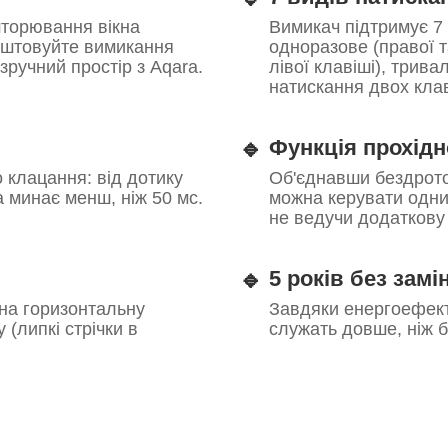
шторювання вікна
Вимикач підтримує 7 
лаштовуйте вимикання
одноразове (правої т
 зручний простір з Aqara.
лівої клавіші), трива
натискання двох кла
🔹
Функція прохід
 клацання: від дотику
Об'єднавши бездрото
а минає менш, ніж 50 мс.
можна керувати одни
не ведучи додаткову
🔹
5 років без замі
 на горизонтальну
Завдяки енергоефекти
(липкі стрічки в
служать довше, ніж бу