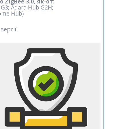
ZigBee 3.0, як-от:
 G3; Aqara Hub G2H;
Home Hub)
версії.