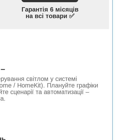
Гарантія 6 місяців
на всі товари ✅
)
–
рування світлом у системі
ome / HomeKit). Плануйте графіки
те сценарії та автоматизації –
a.
нь