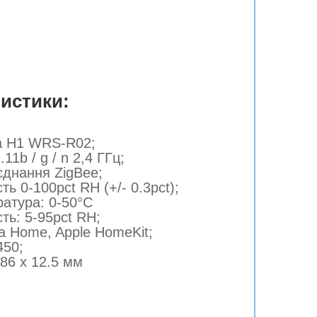
ристики
:
a H1 WRS-R02;
11b / g / n 2,4 ГГц;
єднання ZigBee;
ть 0-100pct RH (+/- 0.3pct);
ратура: 0-50°С
сть: 5-95pct RH;
ra Home, Apple HomeKit;
450;
 86 x 12.5 мм