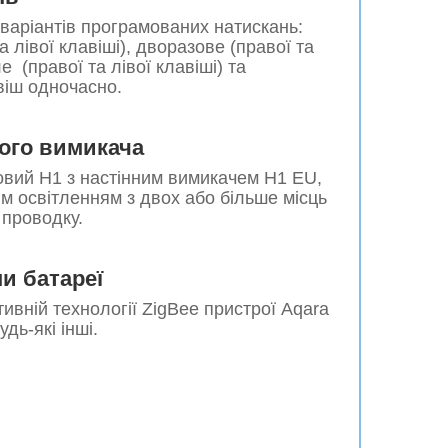
варіантів програмованих натискань:
а лівої клавіші), дворазове
(правої та
ле
(правої та лівої клавіші) та
віш одночасно.
ного вимикача
вий H1 з настінним вимикачем H1 EU,
м освітленням з двох або більше місць
 проводку.
ни батареї
вній технології ZigBee пристрої Aqara
дь-які інші.