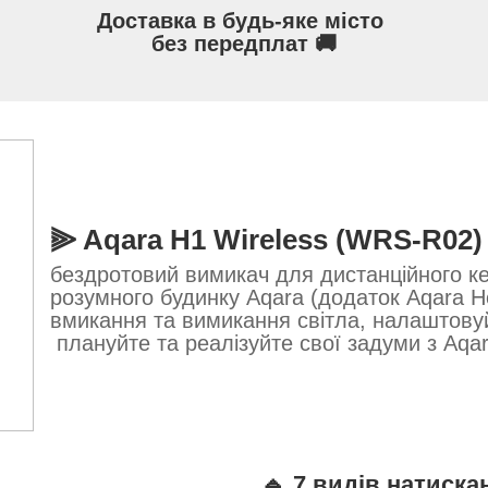
Доставка в будь-яке місто
без передплат 🚚
⫸ Aqara H1 Wireless (WRS-R02
бездротовий вимикач для дистанційного ке
розумного будинку Aqara (додаток Aqara H
вмикання та вимикання світла, налаштовуй
плануйте та реалізуйте свої задуми з Aqar
🔹
7 видів натиска