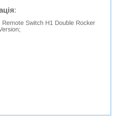
ація
:
s Remote Switch H1 Double Rocker
ersion;