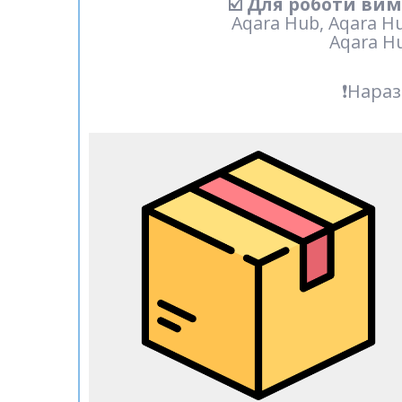
☑️ Для роботи вим
Aqara Hub, Aqara H
Aqara Hu
❗️Нара