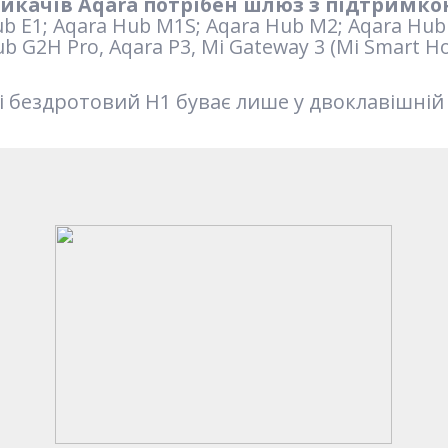
икачів Aqara потрібен шлюз з підтримкою 
ub E1; Aqara Hub M1S; Aqara Hub M2; Aqara Hub
b G2H Pro, Aqara P3, Mi Gateway 3 (Mi Smart 
зі бездротовий H1 буває лише у двоклавішній 