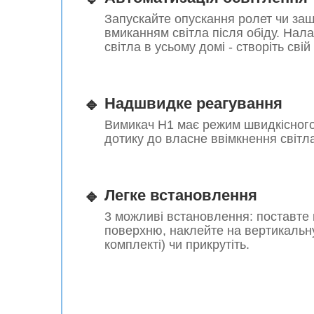
Запускайте опускання ролет чи за
вмиканням світла після обіду. На
світла в усьому домі - створіть свій
🔹
Надшвидке реагування
Вимикач H1 має режим швидкісного
дотику до власне ввімкнення світл
🔹
Легке встановлення
3 можливі встановлення: поставте
поверхню, наклейте на вертикальну 
комплекті) чи прикрутіть.