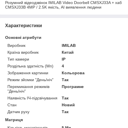
Розумний відеодзвінок IMILAB Video Doorbell CMSXJ33A + хаб
CMSXJ33B 4MP / 2.5K якість, AI виявлення людини
Характеристики
Основні атрибути
Виробник
IMILAB
Країна виробник
Китай
Тип камери
IP
Роздільна здатність (Мп)
4
Зображення картинки
Кольорова
Режим зйомки "День/ніч"
Так
Перемикання режимів
Програмне
"День/ніч"
Наявність ІЧ-підсвічування
Так
Стан
Новий
Датчик руху
Так
Матриця
Кількість мегапікселів
5 Мп