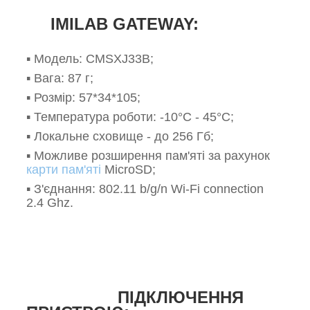
IMILAB GATEWAY:
▪️ Модель: CMSXJ33B;
▪️ Вага: 87 г;
▪️ Розмір: 57*34*105;
▪️ Температура роботи: -10°C - 45°C;
▪️ Локальне сховище - до 256 Гб;
▪️ Можливе розширення пам'яті за рахунок
карти пам'яті
MicroSD;
▪️ З'єднання: 802.11 b/g/n Wi-Fi connection
2.4 Ghz.
ПІДКЛЮЧЕННЯ