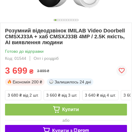
Розумний відеодзвінок IMILAB Video Doorbell
CMSXJ33A + хаб CMSXJ33B 4MP / 2.5K якість,
AI виявлення людини
Готово до відправки
Код: 01544
Опт і роздріб
3 699
₴
3 899 ₴
Економія
200 ₴
Залишилось
24 дні
3 680 ₴
від 2 шт.
3 660 ₴
від 3 шт.
3 640 ₴
від 4 шт.
3 60
Купити
або
Купити з