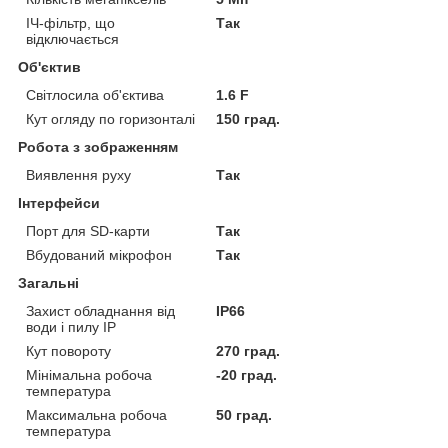
ІЧ-фільтр, що
Так
відключається
Об'єктив
Світлосила об'єктива
1.6 F
Кут огляду по горизонталі
150 град.
Робота з зображенням
Виявлення руху
Так
Інтерфейси
Порт для SD-карти
Так
Вбудований мікрофон
Так
Загальні
Захист обладнання від
IP66
води і пилу IP
Кут повороту
270 град.
Мінімальна робоча
-20 град.
температура
Максимальна робоча
50 град.
температура