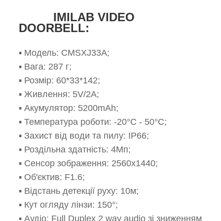
IMILAB VIDEO
DOORBELL:
▪️ Модель: CMSXJ33A;
▪️ Вага: 287 г;
▪️ Розмір: 60*33*142;
▪️ Живлення: 5V/2А;
▪️ Акумулятор: 5200mAh;
▪️ Температура роботи: -20°C - 50°C;
▪️ Захист від води та пилу: IP66;
▪️ Роздільна здатність: 4Мп;
▪️
Сенсор зображення: 2560х1440;
▪️ Об'єктив: F1.6;
▪️ Відстань детекції руху: 10м;
▪️
Кут огляду лінзи: 150°;
▪️
Аудіо: Full Duplex 2 way audio зі зниженням