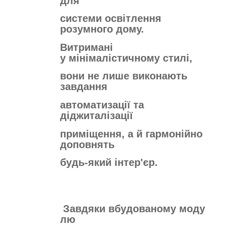
для
системи освітлення
розумного дому.
Витримані
у
мінімалістичному стилі,
вони не
лише виконають
завдання
автоматизації
та
діджиталізації
приміщення, а й
гармонійно
доповнять
будь-який інтер'єр.
Завдяки вбудованому моду
лю