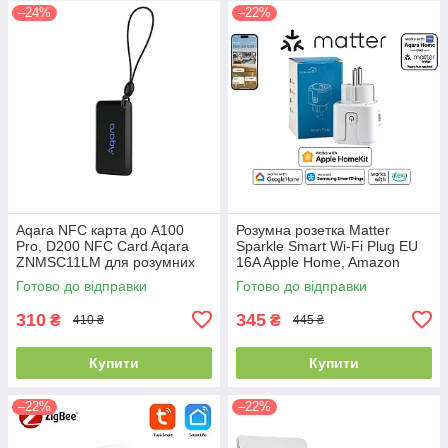
–24%
–22%
Aqara NFC карта до A100
Розумна розетка Matter
Pro, D200 NFC Card Aqara
Sparkle Smart Wi-Fi Plug EU
ZNMSC11LM для розумних
16A Apple Home, Amazon
дверних замків Aqara A100
Alexa, Google Home (XH-
Готово до відправки
Готово до відправки
pro та D200
MW2P)
310
345
₴
₴
410 ₴
445 ₴
Купити
Купити
–22%
–22%