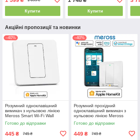
₴
₴
1 699 ₴
Track Floodlight H1 Pro
Zigb
GDFGD11LM
Купити
Купити
Акційні пропозиції та новинки
–40%
–40%
Розумний одноклавішний
Розумний прохідний
вимикач з нульовою лінією
одноклавішний вимикач з
Meross Smart Wi-Fi Wall
нульовою лінією Meross
Switch EU (MSS510X)
Smart Wi-Fi Wall Switch EU
Готово до відправки
Готово до відправки
(MSS550X)
445
449
₴
₴
745 ₴
749 ₴