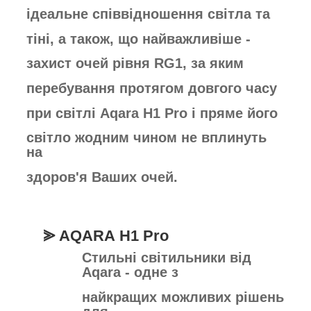
ідеальне
співвідношення світла та
тіні, а також,
що найважливіше -
захист очей рівня
RG1, за яким
перебування протягом
довгого часу
при світлі Aqara H1 Pro і
пряме його
світло жодним чином не
вплинуть
на
здоров'я Ваших очей.
⪢ AQARA
H1 Pro
Стильні світильники від
Aqara - одне з
найкращих можливих рішень