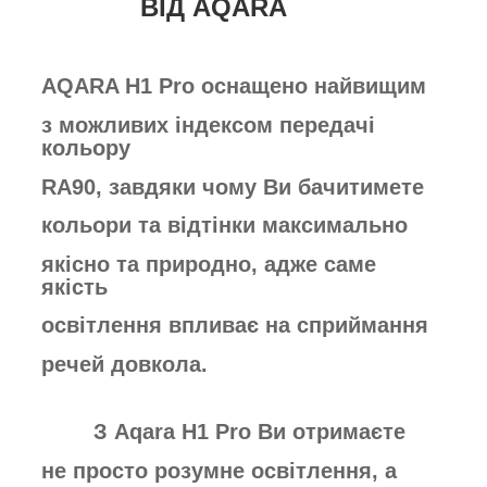
ВІД AQARA
AQARA H1 Pro оснащено найвищим
з
можливих індексом передачі
кольору
RA90, завдяки чому Ви бачитимете
кольори та відтінки максимально
якісно
та природно, адже саме
якість
освітлення
впливає на
сприймання
речей довкола.
З Aqara H1 Pro Ви отримаєте
не
просто розумне освітлення, а