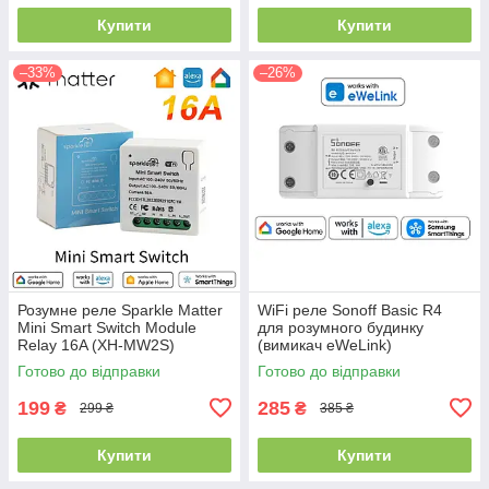
Купити
Купити
–33%
–26%
Розумне реле Sparkle Matter
WiFi реле Sonoff Basic R4
Mini Smart Switch Module
для розумного будинку
Relay 16A (XH-MW2S)
(вимикач eWeLink)
Готово до відправки
Готово до відправки
199
285
₴
₴
299 ₴
385 ₴
Купити
Купити