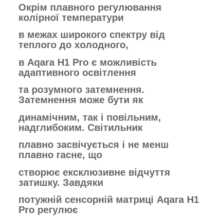
Окрім плавного регулювання
колірної
температури
в межах
широкого спектру
від
теплого
до холодного,
в Aqara H1 Pro
є
можливість
адаптивного освітлення
та
розумного затемнення.
Затемнення може
бути як
динамічним,
так і повільним,
надглибоким.
Світильник
плавно
засвічується і не менш
плавно гасне, що
створює
ексклюзивне відчуття
затишку.
Завдяки
потужній сенсорній
матриці
Aqara H1
Pro регулює