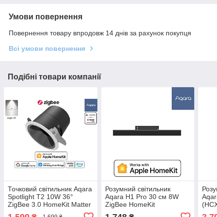
Умови повернення
Повернення товару впродовж 14 днів за рахунок покупця
Всі умови повернення
Подібні товари компанії
Точковий світильник Aqara
Розумний світильник
Розу
Spotlight T2 10W 36°
Aqara H1 Pro 30 см 8W
Aqar
ZigBee 3.0 HomeKit Matter
ZigBee HomeKit
(HC
(LTSZNSD03LM)
ZNCXGDD04LM Aqara
Ceil
1 599
1 748
3 7