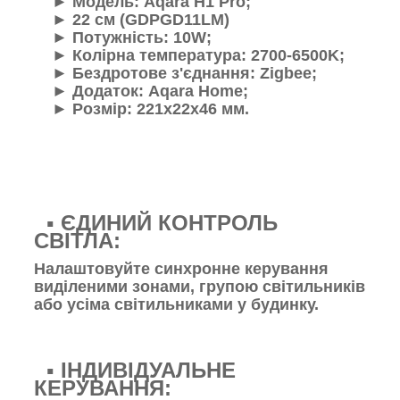
►
Модель: Aqara H1 Pro;
►
22 см (
GDPGD11LM
)
►
Потужність: 10W;
►
Колірна температура: 2700-6500K;
►
Бездротове з'єднання: Zigbee;
►
Додаток: Aqara Home;
►
Розмір: 221х22х46 мм.
▪️ ЄДИНИЙ КОНТРОЛЬ
СВІТЛА:
Налаштовуйте синхронне керування
виділеними зонами, групою світильників
або усіма світильниками у будинку.
▪️ ІНДИВІДУАЛЬНЕ
КЕРУВАННЯ: