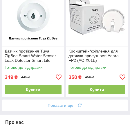
Датчик протікання Tuya
Кронштейн/кріплення для
ZigBee Smart Water Sensor
датчика присутності Aqara
Leak Detector Smart Life
FP2 (AC-X01E)
Готово до відправки
Готово до відправки
349
350
₴
₴
449 ₴
450 ₴
Купити
Купити
Показати ще
Про нас