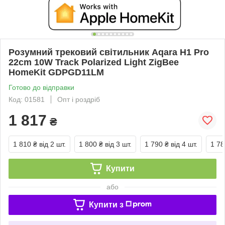
Розумний трековий світильник Aqara H1 Pro
22cm 10W Track Polarized Light ZigBee
HomeKit GDPGD11LM
Готово до відправки
Код: 01581
Опт і роздріб
1 817
₴
1 810 ₴
від 2 шт.
1 800 ₴
від 3 шт.
1 790 ₴
від 4 шт.
1 78
Купити
або
Купити з