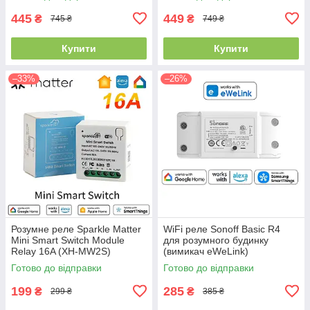
(MSS550X)
445
449
₴
₴
745 ₴
749 ₴
Купити
Купити
–33%
–26%
Розумне реле Sparkle Matter
WiFi реле Sonoff Basic R4
Mini Smart Switch Module
для розумного будинку
Relay 16A (XH-MW2S)
(вимикач eWeLink)
Готово до відправки
Готово до відправки
199
285
₴
₴
299 ₴
385 ₴