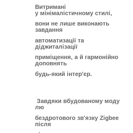
Витримані
у
мінімалістичному стилі,
вони не
лише виконають
завдання
автоматизації
та
діджиталізації
приміщення, а й
гармонійно
доповнять
будь-який інтер'єр.
Завдяки вбудованому моду
лю
бездротового зв'язку Zigbee
після