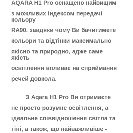
AQARA H1 Pro оснащено найвищим
з
можливих індексом передачі
кольору
RA90, завдяки чому Ви бачитимете
кольори та відтінки максимально
якісно
та природно, адже саме
якість
освітлення
впливає на
сприймання
речей довкола.
З Aqara H1 Pro Ви отримаєте
не
просто розумне освітлення, а
ідеальне
співвідношення світла та
тіні, а також,
що найважливіше -