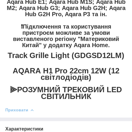
Aqara Hub E1; Aqara Hub M1S; Aqara Hub
M2; Aqara Hub G3; Aqara Hub G2H; Aqara
Hub G2H Pro, Aqara P3 та ін.
❗️Підключення та користування
пристроєм можливе за умови
виставленого регіону "Материковий
Китай" у додатку Aqara Home.
Track Grille Light (GDGSD12LM)
AQARA H1 Pro
22cm 12W (12
світлодіодів)
⫸РОЗУМНИЙ ТРЕКОВИЙ LED
СВІТИЛЬНИК
Приховати
Характеристики