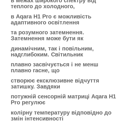
в межах
широкого спектру
від
теплого
до холодного,
в Aqara H1 Pro
є
можливість
адаптивного освітлення
та
розумного затемнення.
Затемнення може
бути як
динамічним,
так і повільним,
надглибоким.
Світильник
плавно
засвічується і не менш
плавно гасне, що
створює
ексклюзивне відчуття
затишку.
Завдяки
потужній сенсорній
матриці
Aqara H1
Pro регулює
колірну
температуру
відповідно до
змін
інтенсивності