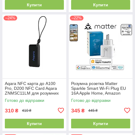
Купити
Купити
–24%
–22%
Aqara NFC карта до A100
Розумна розетка Matter
Pro, D200 NFC Card Aqara
Sparkle Smart Wi-Fi Plug EU
ZNMSC11LM для розумних
16A Apple Home, Amazon
дверних замків Aqara A100
Alexa, Google Home (XH-
Готово до відправки
Готово до відправки
pro та D200
MW2P)
310
345
₴
₴
410 ₴
445 ₴
Купити
Купити