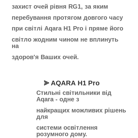
захист очей рівня
RG1, за яким
перебування протягом
довгого часу
при світлі Aqara H1 Pro і
пряме його
світло жодним чином не
вплинуть
на
здоров'я Ваших очей.
⪢ AQARA
H1 Pro
Стильні світильники від
Aqara - одне з
найкращих можливих рішень
для
системи освітлення
розумного дому.