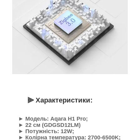
⫸ Характеристики:
►
Модель: Aqara H1 Pro;
►
22 см (
GDGSD12LM
)
►
Потужність: 12W;
►
Колірна температура: 2700-6500K;