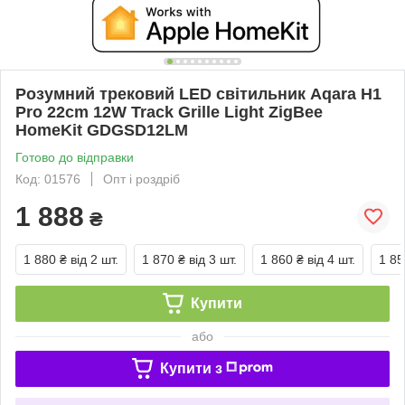
Розумний трековий LED світильник Aqara H1
Pro 22cm 12W Track Grille Light ZigBee
HomeKit GDGSD12LM
Готово до відправки
Код: 01576
Опт і роздріб
1 888
₴
1 880 ₴
від 2 шт.
1 870 ₴
від 3 шт.
1 860 ₴
від 4 шт.
1 85
Купити
або
Купити з