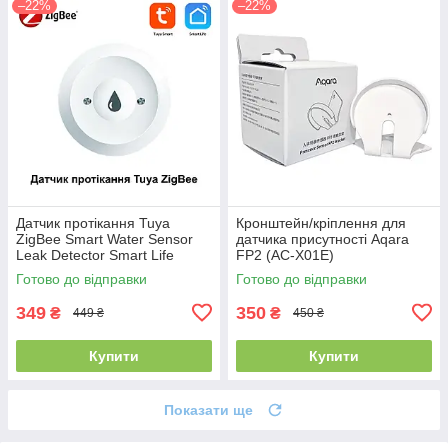
–22%
–22%
Датчик протікання Tuya
Кронштейн/кріплення для
ZigBee Smart Water Sensor
датчика присутності Aqara
Leak Detector Smart Life
FP2 (AC-X01E)
Готово до відправки
Готово до відправки
349
350
₴
₴
449 ₴
450 ₴
Купити
Купити
Показати ще