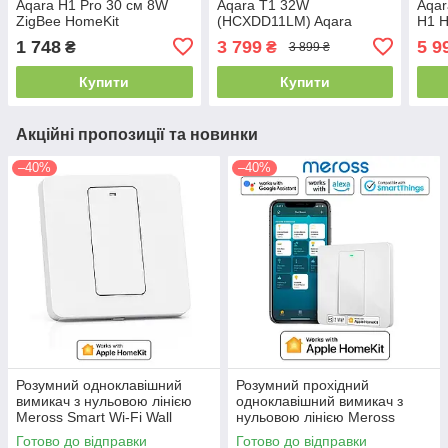
Aqara H1 Pro 30 см 8W
Aqara T1 32W
Aqar
ZigBee HomeKit
(HCXDD11LM) Aqara
H1 H
ZNCXGDD04LM Aqara
Ceiling Light Plafonnier T1
1 748
3 799
5 9
₴
₴
3 899 ₴
Track Floodlight H1 Pro
Zigbee 3.0 Apple HomeKit
GDFGD11LM
Купити
Купити
Акційні пропозиції та новинки
–40%
–40%
Розумний одноклавішний
Розумний прохідний
вимикач з нульовою лінією
одноклавішний вимикач з
Meross Smart Wi-Fi Wall
нульовою лінією Meross
Switch EU (MSS510X)
Smart Wi-Fi Wall Switch EU
Готово до відправки
Готово до відправки