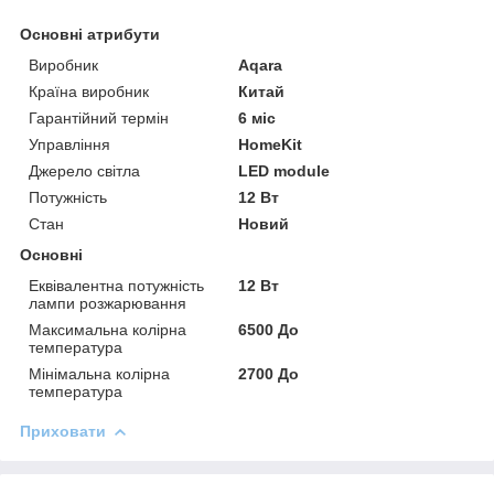
Основні атрибути
Виробник
Aqara
Країна виробник
Китай
Гарантійний термін
6 міс
Управління
HomeKit
Джерело світла
LED module
Потужність
12 Вт
Стан
Новий
Основні
Еквівалентна потужність
12 Вт
лампи розжарювання
Максимальна колірна
6500 До
температура
Мінімальна колірна
2700 До
температура
Приховати