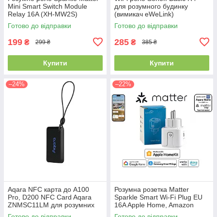
Mini Smart Switch Module
для розумного будинку
Relay 16A (XH-MW2S)
(вимикач eWeLink)
Готово до відправки
Готово до відправки
199
285
₴
₴
299 ₴
385 ₴
Купити
Купити
–24%
–22%
Aqara NFC карта до A100
Розумна розетка Matter
Pro, D200 NFC Card Aqara
Sparkle Smart Wi-Fi Plug EU
ZNMSC11LM для розумних
16A Apple Home, Amazon
дверних замків Aqara A100
Alexa, Google Home (XH-
Готово до відправки
Готово до відправки