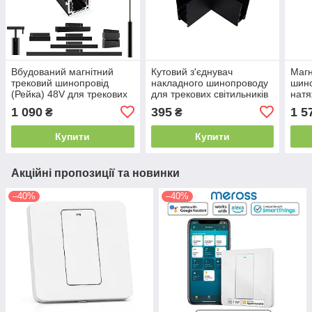
Вбудований магнітний
Кутовий з'єднувач
Магн
трековий шинопровід
накладного шинопроводу
шино
(Рейка) 48V для трекових
для трекових світильників
натя
світильників AQARA H1 /
Aqara H1 / Aqara H1 Pro
48V 
1 090
395
1 5
₴
₴
AQARA H1 PRO
AQA
PRO
Купити
Купити
Акційні пропозиції та новинки
–40%
–40%