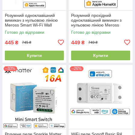
Розумний одноклавішний
Розумний прохідний
вимикач з нульовою лінією
одноклавішний вимикач з
Meross Smart Wi-Fi Wall
нульовою лінією Meross
Switch EU (MSS510X)
Smart Wi-Fi Wall Switch EU
Готово до відправки
Готово до відправки
(MSS550X)
445
449
₴
₴
745 ₴
749 ₴
Купити
Купити
–33%
–26%
Розумне реле Sparkle Matter
WiFi реле Sonoff Basic R4