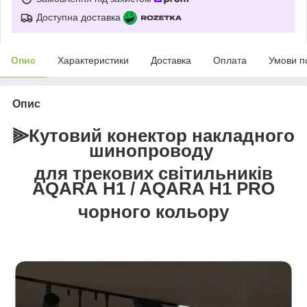
Доступна доставка
Опис
Характеристики
Доставка
Оплата
Умови п
Опис
⫸Кутовий конектор
накладного
шинопроводу
для трековиx світильників
AQARA H1 / AQARA H1 PRO
чорного кольору