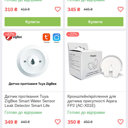
pro та D200
MW2P)
310
345
₴
₴
410 ₴
445 ₴
Купити
Купити
–22%
–22%
Датчик протікання Tuya
Кронштейн/кріплення для
ZigBee Smart Water Sensor
датчика присутності Aqara
Leak Detector Smart Life
FP2 (AC-X01E)
Готово до відправки
Готово до відправки
349
350
₴
₴
449 ₴
450 ₴