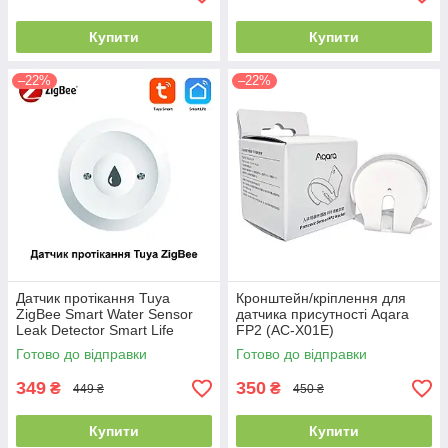
Купити
Купити
–22%
–22%
Датчик протікання Tuya
Кронштейн/кріплення для
ZigBee Smart Water Sensor
датчика присутності Aqara
Leak Detector Smart Life
FP2 (AC-X01E)
Готово до відправки
Готово до відправки
349
350
₴
₴
449 ₴
450 ₴
Купити
Купити