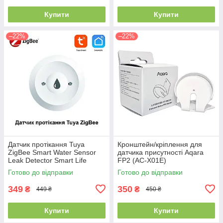
Купити
Купити
–22%
–22%
Датчик протікання Tuya
Кронштейн/кріплення для
ZigBee Smart Water Sensor
датчика присутності Aqara
Leak Detector Smart Life
FP2 (AC-X01E)
Готово до відправки
Готово до відправки
349
350
₴
₴
449 ₴
450 ₴
Купити
Купити