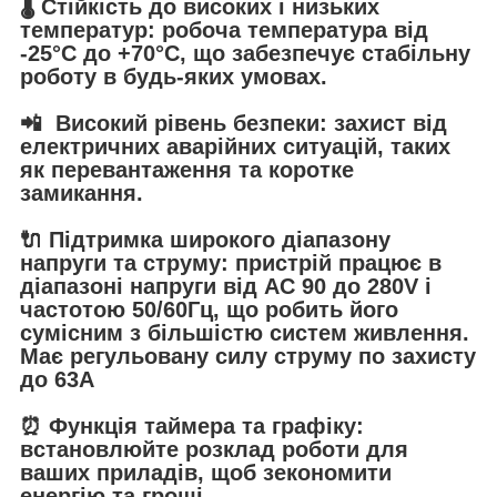
🌡️
Стійкість до високих і низьких
температур
: робоча температура від
-25°C до +70°C, що забезпечує стабільну
роботу в будь-яких умовах.
📲
Високий рівень безпеки
: захист від
електричних аварійних ситуацій, таких
як перевантаження та коротке
замикання.
🔌
Підтримка широкого діапазону
напруги та струму
: пристрій працює в
діапазоні напруги від AC 90 до 280V і
частотою 50/60Гц, що робить його
сумісним з більшістю систем живлення.
Має регульовану силу струму по захисту
до 63А
⏰
Функція таймера та графіку
:
встановлюйте розклад роботи для
ваших приладів, щоб зекономити
енергію та гроші.