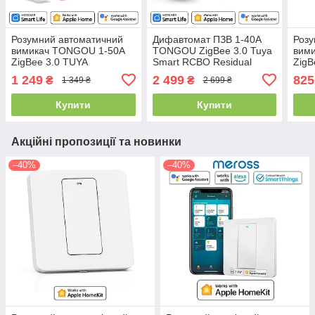
Розумний автоматичний
Дифавтомат ПЗВ 1-40A
Розу
вимикач TONGOU 1-50A
TONGOU ZigBee ​​​​​​3.0 Tuya
вим
ZigBee 3.0 ​​​​​​​​​​​TUYA ​​​
Smart RCBO Residual
ZigBee 3
Контактор Смарт-вимикач
Current Circuit Breaker
Конт
1 249
2 499
825
₴
₴
1 349 ₴
2 699 ₴
LCD Display (TO-Q-SYS-
Диференціальний автомат
(TO-
JZT)
(TOSMR1-JZT)
Купити
Купити
Акційні пропозиції та новинки
–40%
–40%