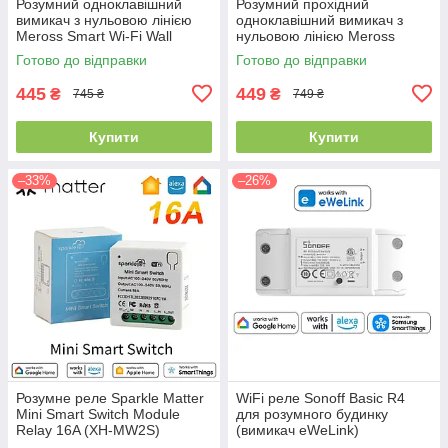
Розумний одноклавішний
Розумний прохідний
вимикач з нульовою лінією
одноклавішний вимикач з
Meross Smart Wi-Fi Wall
нульовою лінією Meross
Switch EU (MSS510X)
Smart Wi-Fi Wall Switch EU
Готово до відправки
Готово до відправки
(MSS550X)
445
449
₴
₴
745 ₴
749 ₴
Купити
Купити
–33%
–26%
Розумне реле Sparkle Matter
WiFi реле Sonoff Basic R4
Mini Smart Switch Module
для розумного будинку
Relay 16A (XH-MW2S)
(вимикач eWeLink)