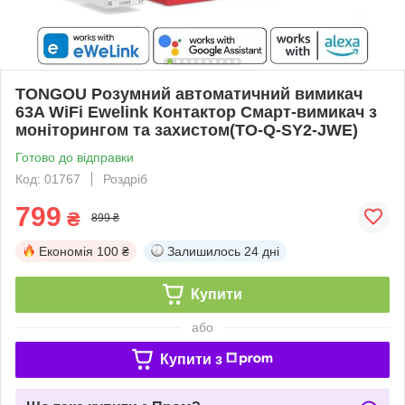
TONGOU Розумний автоматичний вимикач
63A WiFi ​​​​​​​​​Ewelink ​​​Контактор Смарт-вимикач з
моніторингом та захистом(TO-Q-SY2-JWE)
Готово до відправки
Код: 01767
Роздріб
799
₴
899 ₴
Економія
100 ₴
Залишилось
24 дні
Купити
або
Купити з