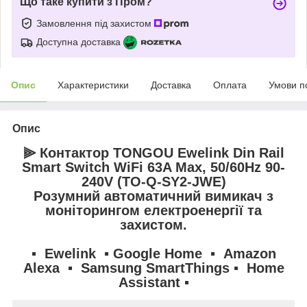
Що таке купити з Пром?
Замовлення під захистом
Доступна доставка
Опис
Характеристики
Доставка
Оплата
Умови п
Опис
⫸ Контактор TONGOU Ewelink Din Rail
Smart Switch WiFi 63A Max, 50/60Hz 90-
240V (TO-Q-SY2-JWE)
Розумний автоматичний вимикач з
моніторингом електроенергії та
захистом.
▪️ Ewelink ▪️ Google Home ▪️ Amazon
Alexa ▪️ Samsung SmartThings​​ ▪️ Home
Assistant ▪️