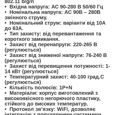
802.11 b/g/n
• Вхідна напруга: AC 90-280 В 50/60 Гц
• Номінальна напруга: АС 90В – 280В
змінного струму.
• Номінальний струм: варіанти від 10А
до 63А.
• Тип захисту: від перевантаження та
короткого замикання.
• Захист від перенапруги: 220-265 В
(регулюється)
• Захист від зниженої напруги: 76-240 В
(регулюється)
• Захист від перевищення потужності: 1-
14 кВт (регулюється)
• Температурний захист: 40-100 град.С
(регулюється)
• Кількість полюсів: 1P+N
• Матеріали: корпус виготовлений з
високоякісного негорючого пластику,
стійкого до високих температур.
• Протокол звʼязку: WiFi, дозволяє
інтеграцію з популярними системами