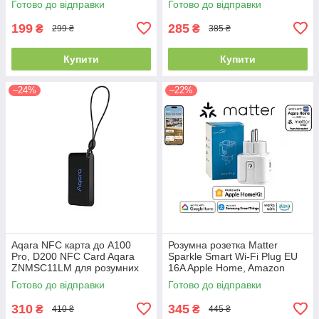
Готово до відправки
Готово до відправки
199
285
₴
₴
299 ₴
385 ₴
Купити
Купити
–24%
–22%
Aqara NFC карта до A100
Розумна розетка Matter
Pro, D200 NFC Card Aqara
Sparkle Smart Wi-Fi Plug EU
ZNMSC11LM для розумних
16A Apple Home, Amazon
дверних замків Aqara A100
Alexa, Google Home (XH-
Готово до відправки
Готово до відправки
pro та D200
MW2P)
310
345
₴
₴
410 ₴
445 ₴