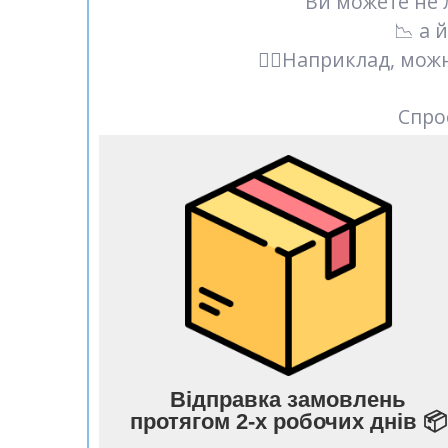
Ви можете не 
📉 а 
☝🏻Наприклад, мож
Спро
Відправка замовлень
протягом 2-х робочих днів 📦