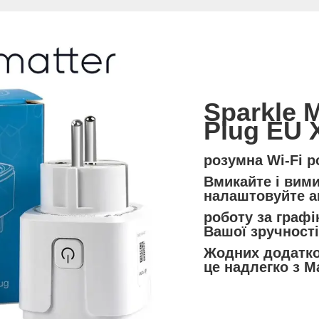
Sparkle
M
Plug
EU
розумна Wi-Fi
р
Вмикайте і вими
налаштовуйте а
роботу за графі
Вашої
зручності
Жодних додатко
це надлегко з Ma