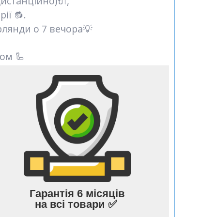
истанційно)🔌,
ії 🔂.
лянди о 7 вечора💡
ом 🦾
Гарантія 6 місяців
на всі товари ✅