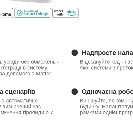
🟠
Надпросте нал
ь усюди без обмежень -
Відскануйте код - і 
теграції в систему.
якої системи з прото
 за допомогою Matter.
🟠
 сценаріїв
Одночасна робот
она автоматично
Вирішуйте, як комбін
 визначений час.
будинку. Налаштовуй
мкнення гірлянди о 7
рамками однієї програ