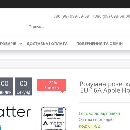
+380 (98) 999-69-59
+380 (99) 098-58-0
ТОВАРІВ
ДОСТАВКА І ОПЛАТА
ПОВЕРНЕННЯ ТА ОБМІН
0
0
0
0
Розумна розетка
–22%
EU 16A Apple H
вилин
Секунд
Готово до відправки
Оптом і в роздріб
Код:
01782