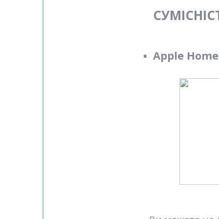
СУМІСНІС
▪️
Apple
Hom