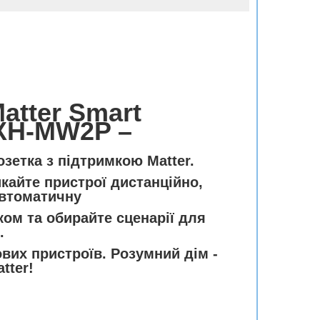
atter
Smart
XH-MW2P
–
озетка з підтримкою Matter
.
кайте пристрої дистанційно,
втоматичну
ком та обирайте сценарії для
.
вих пристроїв.
Розумний дім -
tter!