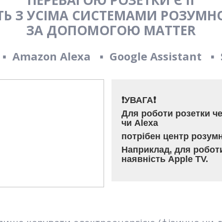
ТЬ З
УСІМА СИСТЕМАМИ РОЗУМН
ЗА ДОПОМОГОЮ MATTER
e
▪️
Amazon Alexa
▪️
Google Assistant
▪️
❗️УВАГА
❗️
Для роботи розетки че
чи Alexa
потрібен центр розумн
Наприклад, для роботи
наявність Apple TV.