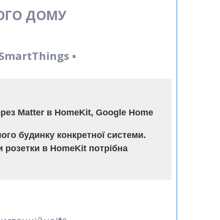
ОГО ДОМУ
SmartThings
▪️
рез Matter в HomeKit, Google Home
ого будинку конкретної системи.
 розетки в HomeKit потрібна