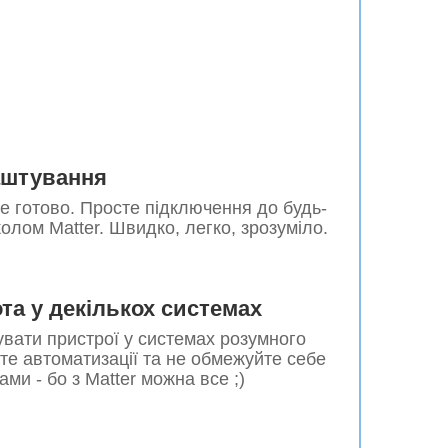
аштування
все готово. Просте підключення до будь-
колом Matter. Швидко, легко, зрозуміло.
а у декількох системах
увати пристрої у системах розумного
те автоматизації та не обмежуйте себе
ми - бо з Matter можна все ;)