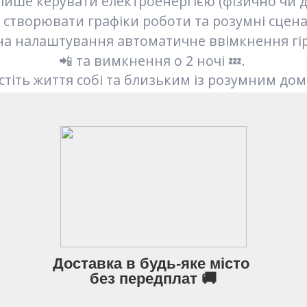
лише керувати електроенергією (фізично чи д
й створювати графіки роботи та розумні сценар
на налаштування автоматичне ввімкнення гір
📲 та вимкнення о 2 ночі 💤.
стіть життя собі та близьким із розумним дом
Доставка в будь-яке місто
без передплат 🚚