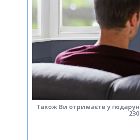
Також Ви отримаєте у подаруно
230