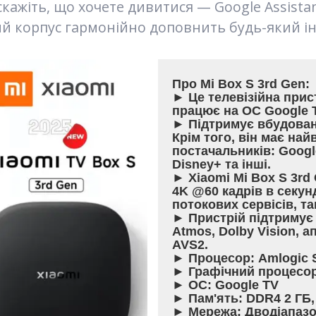
кажіть, що хочете дивитися — Google Assistan
 корпус гармонійно доповнить будь-який інт
Про Mi Box S 3r
d Gen
:
► Це телевізійна прис
працює на ОС Google 
► Підтримує вбудовани
Крім того, він має на
постачальників: Google,
Disney+ та інші.
► Xiaomi Mi Box S 3rd
4K @60 кадрів в секун
потокових сервісів, т
► Пристрій підтримує
Atmos, Dolby Vision, 
AVS2.
► Процесор: Amlogic 
► Графічний процесор
► ОС: Google TV
► Пам'ять: DDR4 2 ГБ
► Мережа: Дводіапазон