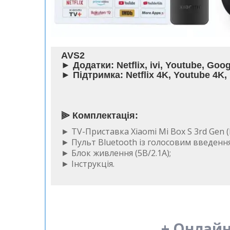
AVS2
► Додатки: Netflix, ivi, Youtube, Goog
► Підтримка: Netflix 4K, Youtube 4K,
⫸
Комплектація:
► TV-Приставка Xiaomi Mi Box S 3rd Gen 
► Пульт Bluetooth із голосовим введенн
► Блок живлення (5В/2.1А);
► Інструкція.
+ Онлайн