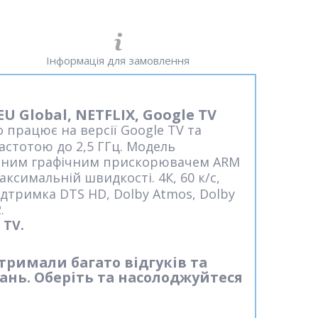
Інформація для замовлення
U Global, NETFLIX, Google TV
о працює на версії Google TV та
астотою до 2,5 ГГц. Модель
дерним графічним прискорювачем ARM
ксимальній швидкості. 4К, 60 к/с,
​підтримка DTS HD, Dolby Atmos, Dolby
.
 TV.
тримали багато відгуків та
ань. Оберіть та насолоджуйтеся