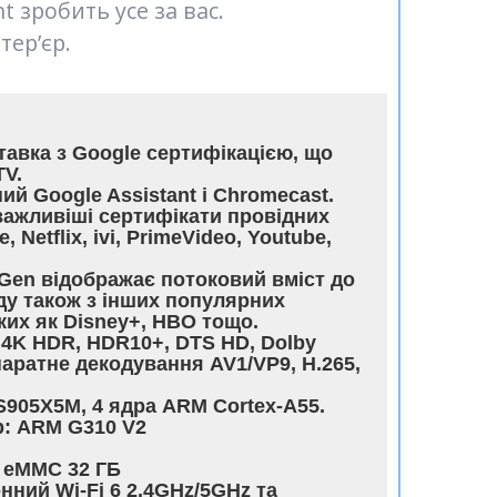
t зробить усе за вас.
ер’єр.
тавка з Google сертифікацією, що
TV.
й Google Assistant і Chromecast.
йважливіші сертифікати провідних
 Netflix, ivi, PrimeVideo, Youtube,
 Gen відображає потоковий вміст до
ду також з інших популярних
аких як Disney+, HBO тощо.
 4K HDR, HDR10+, DTS HD, Dolby
апаратне декодування AV1/VP9, H.265,
S905X5M, 4 ядра ARM Cortex-A55.
: ARM G310 V2
, eMMC 32 ГБ
ний Wi-Fi 6 2.4GHz/5GHz та