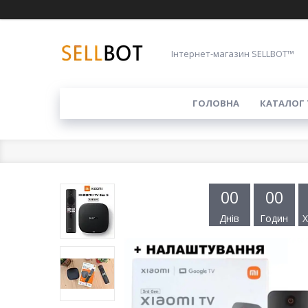
Інтернет-магазин SELLBOT™
ГОЛОВНА
КАТАЛОГ 
0
0
0
0
Днів
Годин
Х