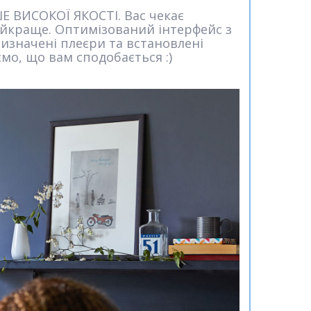
Е ВИСОКОЇ ЯКОСТІ. Вас чекає
айкраще. Оптимізований інтерфейс з
изначені плеєри та встановлені
ємо, що вам сподобається :)