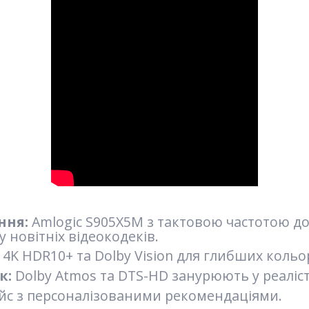
ння:
Amlogic S905X5M з тактовою частотою до 
у новітніх відеокодеків.
4K HDR10+ та Dolby Vision для глибших кольорі
к:
Dolby Atmos та DTS-HD занурюють у реаліст
йс з персоналізованими рекомендаціями.