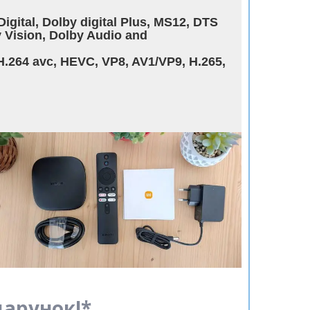
gital, Dolby digital Plus, MS12, DTS
 Vision, Dolby Audio and
.264 avc, HEVC, VP8, AV1/VP9, H.265,
дарунок!*