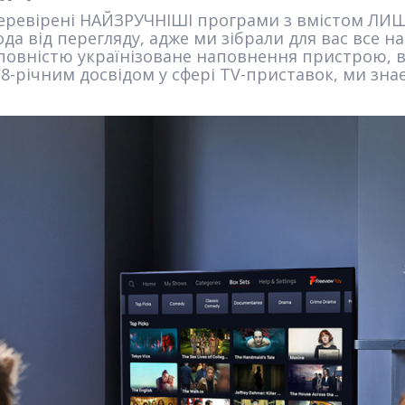
перевірені НАЙЗРУЧНІШІ програми з вмістом ЛИШ
а від перегляду, адже ми зібрали для вас все н
повністю українізоване наповнення пристрою, в
 8-річним досвідом у сфері TV-приставок, ми зна