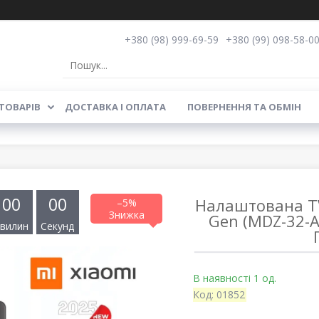
+380 (98) 999-69-59
+380 (99) 098-58-0
ТОВАРІВ
ДОСТАВКА І ОПЛАТА
ПОВЕРНЕННЯ ТА ОБМІН
0
0
0
0
Налаштована TV
–5%
Gen (MDZ-32-A
вилин
Секунд
В наявності 1 од.
Код:
01852