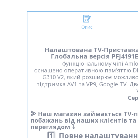
Опис
Налаштована TV-Приставка Xi
Глобальна версія PFJ4191
функціональному чіпі Amlo
оснащено оперативною пам'яттю DDR
G310 V2, який розширює можлив
підтримка AV1 та VP9, ​​Google TV. Д
Cер
⪢
Наш магазин займається TV-пр
побажань від наших клієнтів та
переглядом ⤵️
1️⃣
Повне налаштуванн