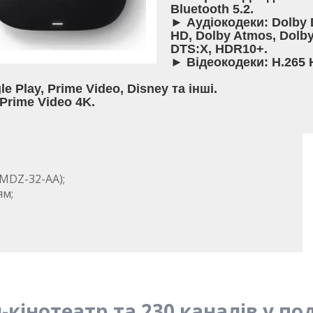
Bluetooth 5.2.
► Аудіокодеки: Dolby Di
HD, Dolby Atmos, Dolby
DTS:X, HDR10+.
► Відеокодеки: H.265 H
le Play, Prime Video, Disney та інші.
 Prime Video 4K.
(MDZ-32-AA);
ям;
-кінотеатр та 230 каналів у по