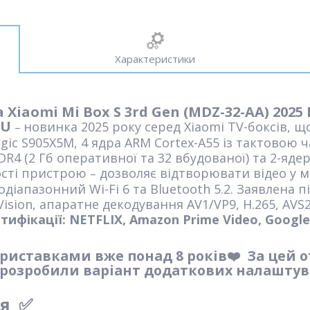
Характеристики
aomi Mi Box S 3rd Gen (MDZ-32-AA) 2025 E
EU
новинка 2025 року серед Xiaomi TV-боксів, щ
–
gic S905X5M, 4 ядра ARM Cortex-A55 із тактовою ч
4 (2 Гб оперативної та 32 вбудованої) та 2-я
ості пристрою
дозволяє відтворювати відео у ма
–
водіапазонний Wi-Fi 6 та Bluetooth 5.2. Заявлена ​
Vision, апаратне декодування AV1/VP9, H.265, AVS2
тифікації:
NETFLIX, Amazon Prime Video, Google
иставками вже понад 8 років❤️ За цей о
 розробили варіант додаткових налаштув
я
✅